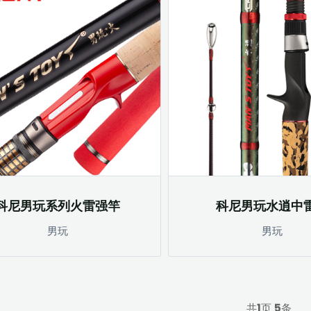
科尼男玩系列火雷强竿
科尼男玩水逍中
男玩
男玩
共
1
页
5
条