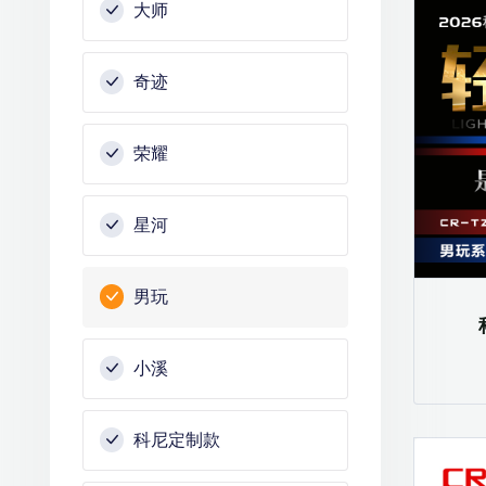
大师
奇迹
荣耀
星河
男玩
小溪
科尼定制款