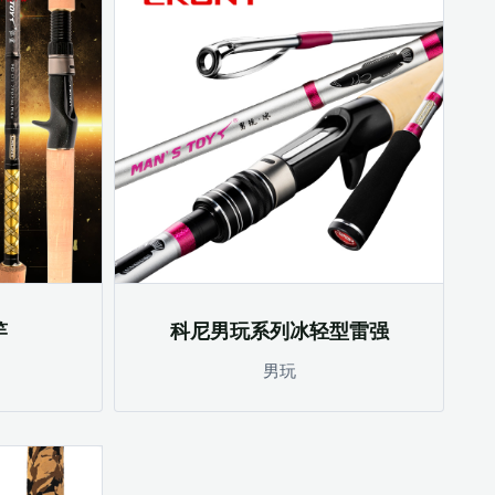
竿
科尼男玩系列冰轻型雷强
男玩