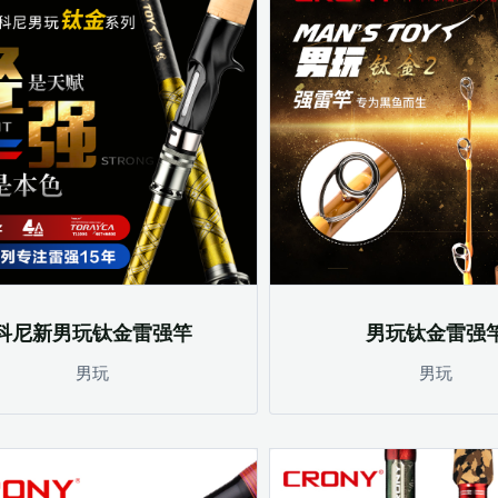
科尼新男玩钛金雷强竿
男玩钛金雷强
男玩
男玩