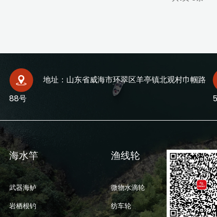
地址：山东省威海市环翠区羊亭镇北观村巾帼路
88号
海水竿
渔线轮
武器海鲈
微物水滴轮
岩栖根钓
纺车轮