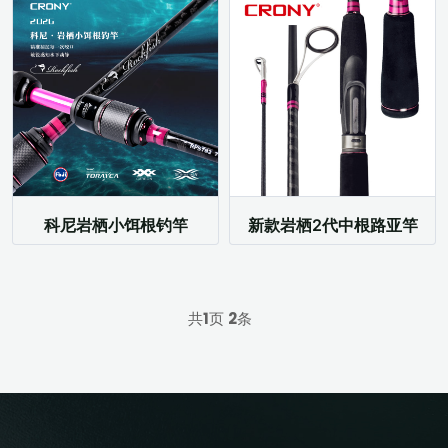
科尼岩栖小饵根钓竿
新款岩栖2代中根路亚竿
共
1
页
2
条