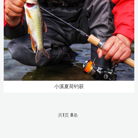
小溪夏荷钓获
共
1
页
8
条