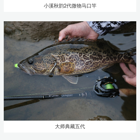
小溪秋韵2代微物马口竿
大师典藏五代