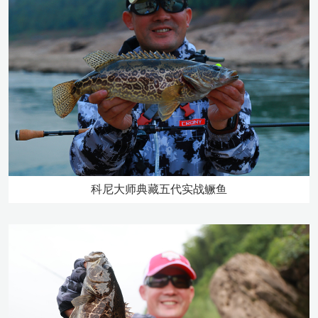
科尼大师典藏五代实战鳜鱼