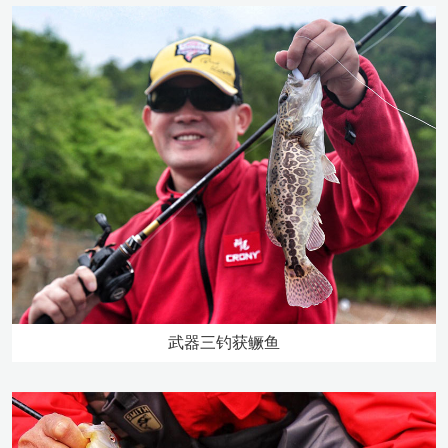
武器三钓获鳜鱼