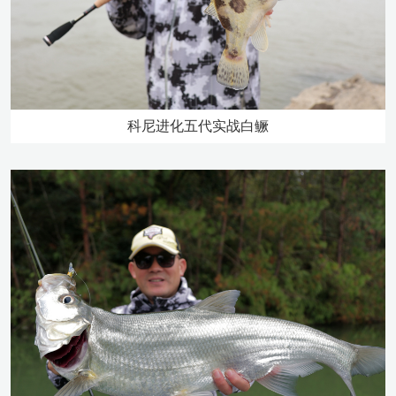
科尼进化五代实战白鳜