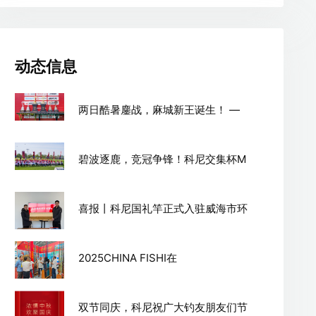
动态信息
两日酷暑鏖战，麻城新王诞生！ —
碧波逐鹿，竞冠争锋！科尼交集杯M
喜报丨科尼国礼竿正式入驻威海市环
2025CHINA FISHI在
双节同庆，科尼祝广大钓友朋友们节