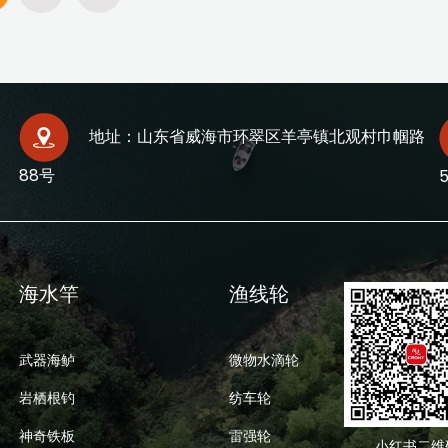
地址：山东省威海市环翠区羊亭镇北观村巾帼路
88号
海水竿
渔线轮
武器海鲈
微物水滴轮
岩栖根钓
纺车轮
神奇铁板
雷强轮
小红书二维