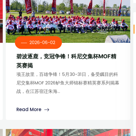
2026-06-02
碧波逐鹿，竞冠争锋！科尼交集杯MOF精
英赛揭
项王故里，百雄争锋！5月30-31日，备受瞩目的科
尼交集杯MOF 2026鲈鱼大师锦标赛精英赛系列揭幕
战，在江苏宿迁朱海...
Read More