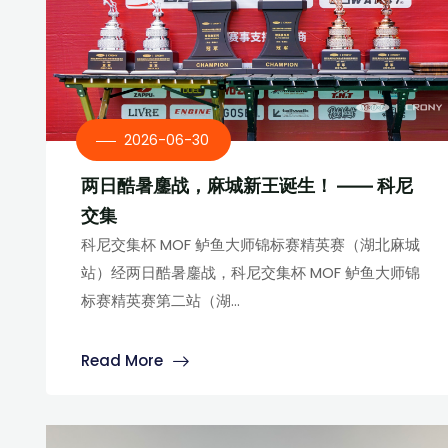
2026-06-30
两日酷暑鏖战，麻城新王诞生！ —— 科尼
交集
科尼交集杯 MOF 鲈鱼大师锦标赛精英赛（湖北麻城
站）经两日酷暑鏖战，科尼交集杯 MOF 鲈鱼大师锦
标赛精英赛第二站（湖...
Read More