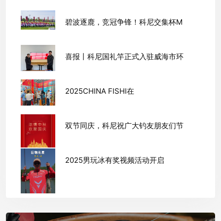
碧波逐鹿，竞冠争锋！科尼交集杯M
喜报丨科尼国礼竿正式入驻威海市环
2025CHINA FISHI在
双节同庆，科尼祝广大钓友朋友们节
2025男玩冰有奖视频活动开启