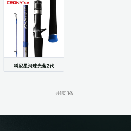
科尼星河珠光蓝2代
共
1
页
1
条