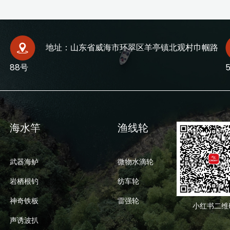
地址：山东省威海市环翠区羊亭镇北观村巾帼路
88号
海水竿
渔线轮
武器海鲈
微物水滴轮
岩栖根钓
纺车轮
神奇铁板
雷强轮
小红书二维
声诱波扒