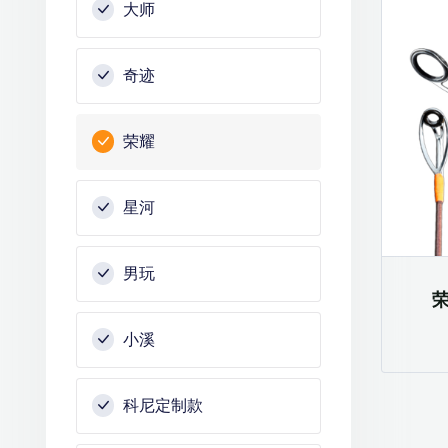
大师
奇迹
荣耀
星河
男玩
小溪
科尼定制款