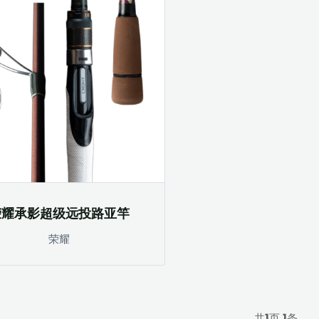
荣耀承影超级远投路亚竿
荣耀
共
1
页
1
条