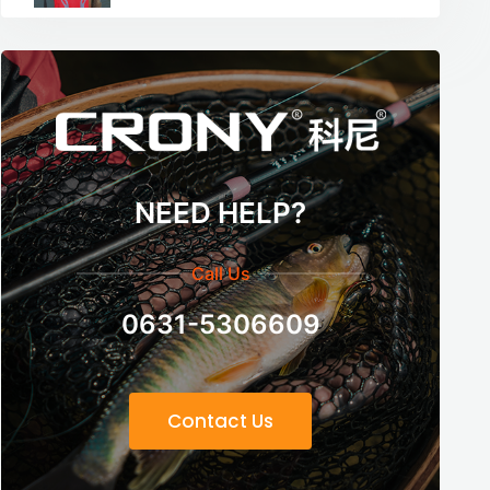
NEED HELP?
Call Us
0631-5306609
Contact Us