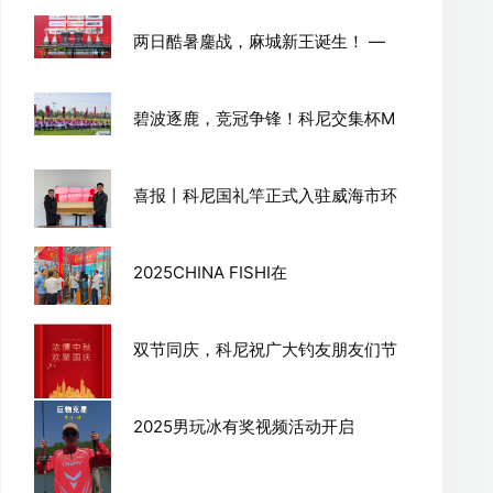
两日酷暑鏖战，麻城新王诞生！ —
碧波逐鹿，竞冠争锋！科尼交集杯M
喜报丨科尼国礼竿正式入驻威海市环
2025CHINA FISHI在
双节同庆，科尼祝广大钓友朋友们节
2025男玩冰有奖视频活动开启